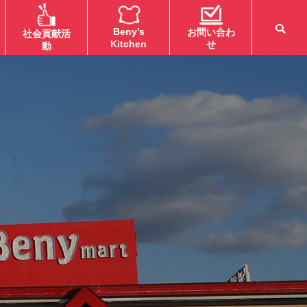
Beny’s
お問い合わ
社会貢献活
Kitchen
せ
動
チラシ
チラシ
【MEGA能代/大館地区】メガ
【MEGA弘前地区】メ
のOh!Bom(お盆)準備セール！
Bom(お盆)準備セー