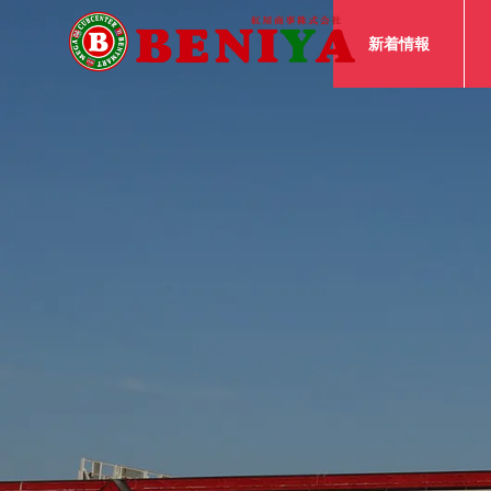
新着情報
ベニカ
チラシ
新着情報
【ベニアプリ抽選一覧】詳細
【MEGA秋田
は各バナーをタップ！
Bom(お盆)