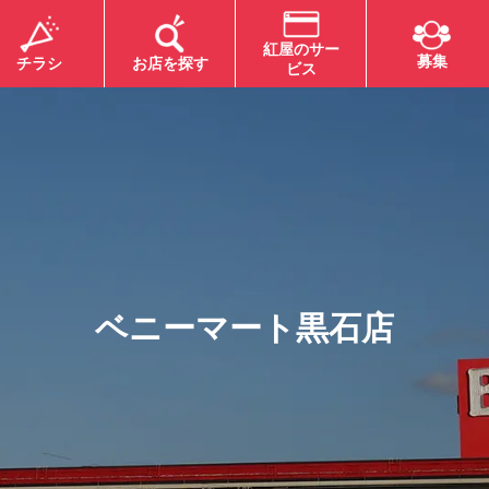
紅屋のサー
募集
チラシ
お店を探す
ビス
チラシ
ベニーマート黒石店
地区】メガのOh!
【MEGA青森地区】メガのOh!
準備セール！
Bom(お盆)準備セール！