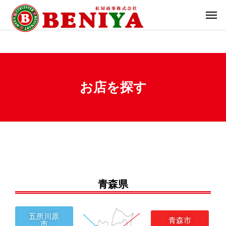
お店を探す
青森県
五所川原
青森市
市