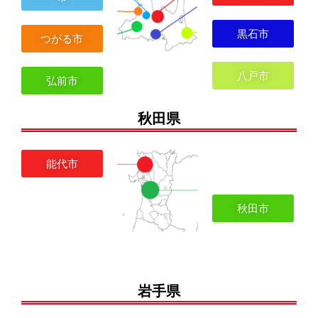
黒石市
つがる市
八戸市
弘前市
秋田県
能代市
秋田市
岩手県