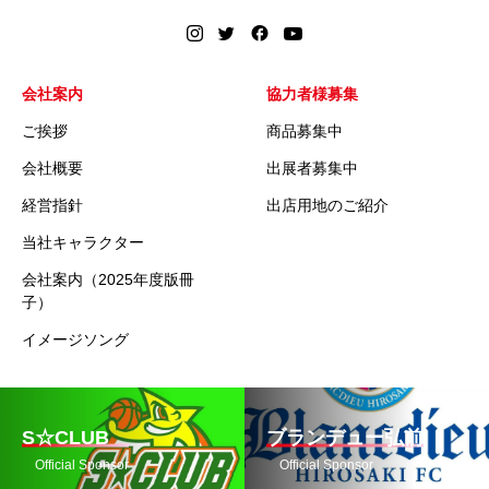
会社案内
協力者様募集
ご挨拶
商品募集中
会社概要
出展者募集中
経営指針
出店用地のご紹介
当社キャラクター
会社案内（2025年度版冊
子）
イメージソング
S☆CLUB
ブランデュー弘前
Official Sponsor
Official Sponsor