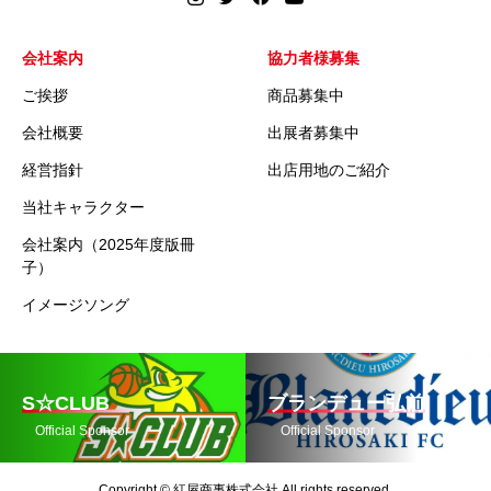
会社案内
協力者様募集
ご挨拶
商品募集中
会社概要
出展者募集中
経営指針
出店用地のご紹介
当社キャラクター
会社案内（2025年度版冊
子）
イメージソング
S☆CLUB
ブランデュー弘前
Official Sponsor
Official Sponsor
Copyright © 紅屋商事株式会社 All rights reserved.