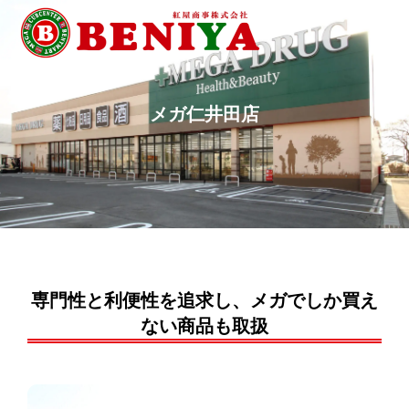
メ
ガ
仁
井
田
店
専門性と利便性を追求し、メガでしか買え
ない商品も取扱