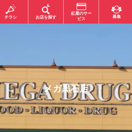
紅屋のサー
募集
チラシ
お店を探す
ビス
シ
チラシ
メ
ガ
黒
石
店
A青森地区】メガのOh!
【MEGA能代/大館地区】メガ
お盆)準備セール！
のOh!Bom(お盆)準備セール！