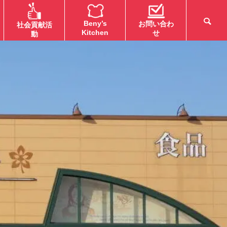
Beny’s
お問い合わ
社会貢献活
Kitchen
せ
動
チラシ
社会貢献活動
【MEGA弘前地区】メガのOh!
青森ウォークト
Bom(お盆)準備セール！
開催