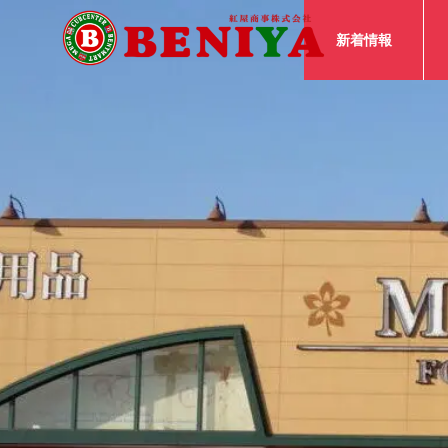
新着情報
チラシ
チラ
新着情報
】詳細
【MEGA秋田地区】メガのOh!
【MEG
Bom(お盆)準備セール！
Bom(