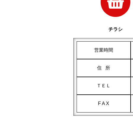
チラシ
営業時間
住 所
ＴＥＬ
F A X