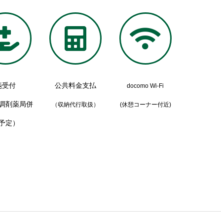
方箋受付
公共料金支払
docomo Wi-Fi
調剤薬局併
（収納代行取扱）
(休憩コーナー付近)
予定）