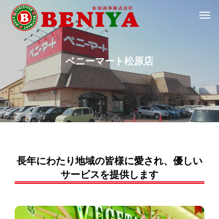
ベ
ニ
ー
マ
ー
ト
松
原
店
長年にわたり地域の皆様に愛され、優しい
サービスを提供します