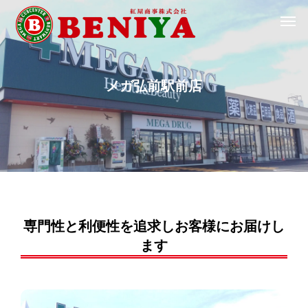
メ
ガ
弘
前
駅
前
店
専門性と利便性を追求しお客様にお届けし
ます