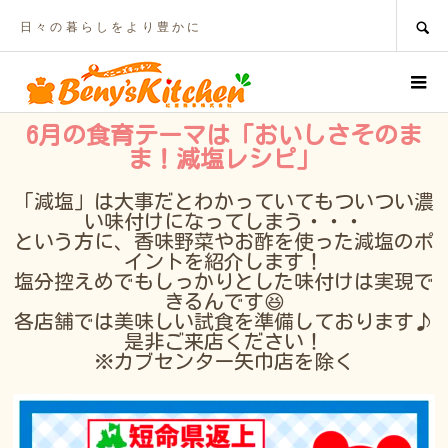
SEARCH
日々の暮らしをより豊かに
6月の食育テーマは「おいしさそのま
ま！減塩レシピ」
「減塩」は大事だとわかっていてもついつい濃
い味付けになってしまう・・・
という方に、香味野菜やお酢を使った減塩のポ
イントを紹介します！
塩分控えめでもしっかりとした味付けは実現で
きるんです😆
各店舗では美味しい試食を準備しております♪
是非ご来店ください！
※カブセンター矢巾店を除く