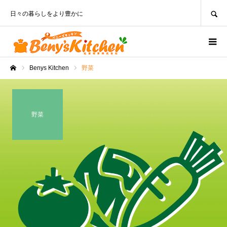
SEARCH
日々の暮らしをより豊かに
Benys Kitchen
野菜
ホーム
野菜