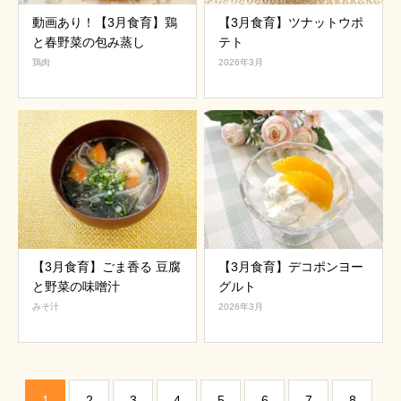
動画あり！【3月食育】鶏
【3月食育】ツナットウポ
と春野菜の包み蒸し
テト
鶏肉
2026年3月
【3月食育】ごま香る 豆腐
【3月食育】デコポンヨー
と野菜の味噌汁
グルト
みそ汁
2026年3月
1
2
3
4
5
6
7
8