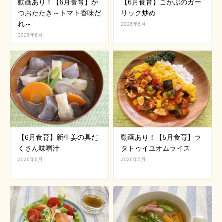
動画あり！【6月食育】か
【6月食育】こかぶのガー
つおたたき～トマト香味だ
リック炒め
れ～
2026年6月
2026年6月
【6月食育】新生姜の具だ
動画あり！【5月食育】ラ
くさん味噌汁
タトゥイユオムライス
2026年6月
2026年5月