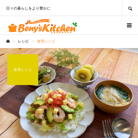
SEARCH
日々の暮らしをより豊かに
レシピ
食育レシピ
ホーム
食育レシピ