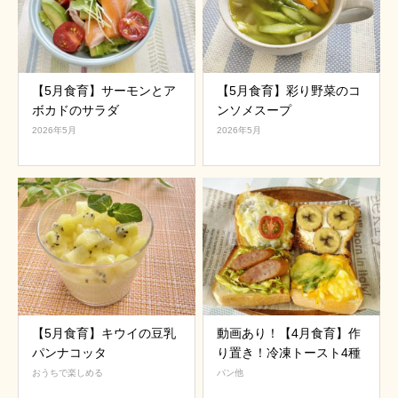
【5月食育】サーモンとア
【5月食育】彩り野菜のコ
ボカドのサラダ
ンソメスープ
2026年5月
2026年5月
【5月食育】キウイの豆乳
動画あり！【4月食育】作
パンナコッタ
り置き！冷凍トースト4種
おうちで楽しめる
パン他