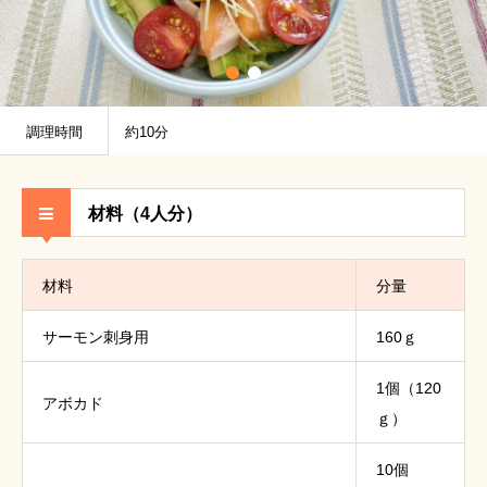
調理時間
約10分
材料（4人分）
材料
分量
サーモン刺身用
160ｇ
1個（120
アボカド
ｇ）
10個