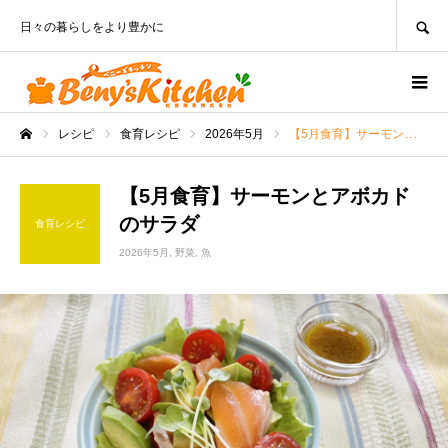
SEARCH
日々の暮らしをより豊かに
レシピ
食育レシピ
2026年5月
【5月食育】サーモンとアボカドのサラダ
ホーム
【5月食育】サーモンとアボカド
のサラダ
食育レシピ
2026年5月
野菜
魚