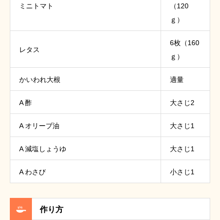
ミニトマト
（120
ｇ）
6枚（160
レタス
ｇ）
かいわれ大根
適量
A 酢
大さじ2
A オリーブ油
大さじ1
A 減塩しょうゆ
大さじ1
A わさび
小さじ1
作り方