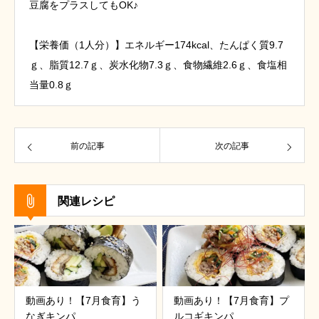
豆腐をプラスしてもOK♪
【栄養価（1人分）】エネルギー174kcal、たんぱく質9.7
ｇ、脂質12.7ｇ、炭水化物7.3ｇ、食物繊維2.6ｇ、食塩相
当量0.8ｇ
前の記事
次の記事
関連レシピ
動画あり！【7月食育】う
動画あり！【7月食育】プ
なぎキンパ
ルコギキンパ