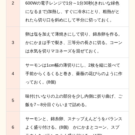
2
600Wの電子レンジで1分～1分30秒(きれいな緑色
になるまで)加熱し、すぐに冷水にとり、粗熱がと
れたら切り口を斜めにして半分に切っておく。
卵は塩を加えて薄焼きにして切り、錦糸卵を作る。
3
かにかまは手で裂き、三等分の長さに切る。コーン
は水気を切りマヨネーズを混ぜておく。
サーモンは1cm幅の薄切りにし、2枚を縦に並べて
4
手前からくるくると巻き、薔薇の花びらのように作
っておく。(8個)
味付けいなりの上の部分を少し内側に折り曲げ、ご
5
飯を7～8分目ぐらいまで詰める。
サーモンと、錦糸卵、スナップえんどうをバランス
6
よく盛り付ける。(8個) かにかまとコーン、スプ