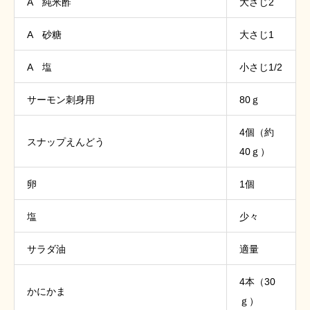
A 純米酢
大さじ2
A 砂糖
大さじ1
A 塩
小さじ1/2
サーモン刺身用
80ｇ
4個（約
スナップえんどう
40ｇ）
卵
1個
塩
少々
サラダ油
適量
4本（30
かにかま
ｇ）