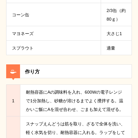
2/3缶（約
コーン缶
80ｇ）
マヨネーズ
大さじ1
スプラウト
適量
作り方
耐熱容器にAの調味料を入れ、600Wの電子レンジ
1
で1分加熱し、砂糖が溶けるまでよく攪拌する。温
かいご飯にAを混ぜ合わせ、ごまも加えて混ぜる。
スナップえんどうは筋を取り、ざるで全体を洗い、
軽く水気を切り、耐熱容器に入れる。ラップをして