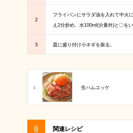
フライパンにサラダ油を入れて中火
2
え2分炒め、水100ml(分量外)と
3
皿に盛り付け小ネギを振る。
生ハムユッケ
関連レシピ