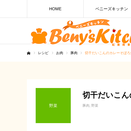
HOME
ベニーズキッチン
レシピ
お肉
豚肉
切干だいこんのカレーそぼろ
ホーム
切干だいこん
野菜
豚肉
野菜