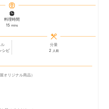
料理時間
minutes
15
mins
ベル
分量
レシピ
2
人前
屋オリジナル商品）