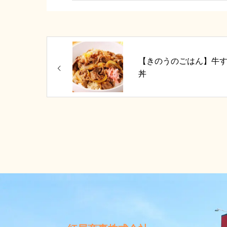
【きのうのごはん】牛
丼