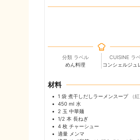
分類 ラベル
CUISINE ラ
めん料理
コンシェルジュ
材料
1
袋
煮干しだしラーメンスープ
（紅
450
ml
水
2
玉
中華麺
1/2
本
長ねぎ
4
枚
チャーシュー
適量
メンマ