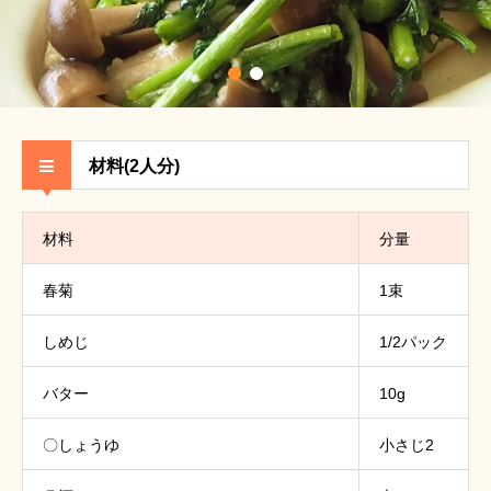
材料(2人分)
材料
分量
春菊
1束
しめじ
1/2パック
バター
10g
〇しょうゆ
小さじ2