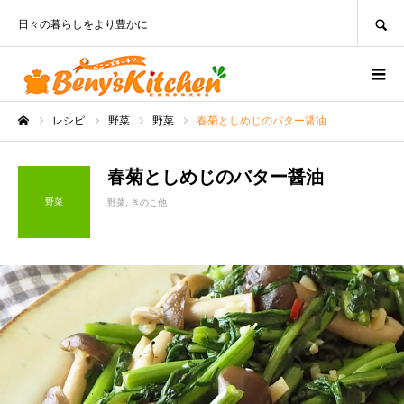
SEARCH
日々の暮らしをより豊かに
レシピ
野菜
野菜
春菊としめじのバター醤油
ホーム
春菊としめじのバター醤油
野菜
野菜
きのこ他