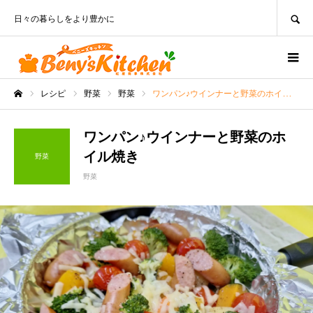
SEARCH
日々の暮らしをより豊かに
レシピ
野菜
野菜
ワンパン♪ウインナーと野菜のホイル焼き
ホーム
ワンパン♪ウインナーと野菜のホ
イル焼き
野菜
野菜