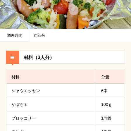
調理時間
約25分
材料（3人分）
材料
分量
シャウエッセン
6本
かぼちゃ
100ｇ
ブロッコリー
1/4個