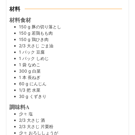
材料
材料食材
150
g
豚の切り落とし
150
g
若鶏もも肉
150
g
鶏ひき肉
2/3
大さじ
ごま油
1
パック
豆腐
1
パック
しめじ
1
袋
なめこ
300
g
白菜
1
本
長ねぎ
60
g
にんじん
1/3
把
水菜
30
g
くずきり
調味料A
少々
塩
2/3
大さじ
酒
2/3
大さじ
片栗粉
少々
おろししょうが