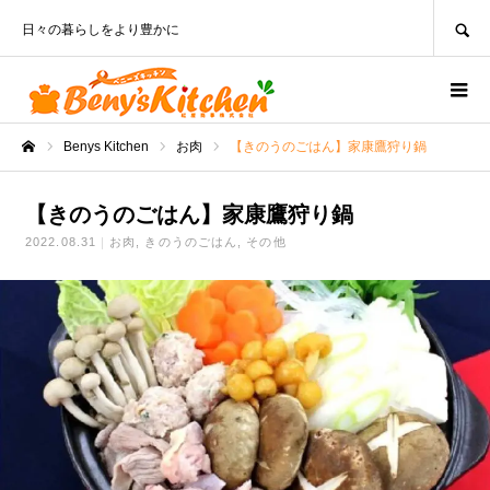
SEARCH
日々の暮らしをより豊かに
Benys Kitchen
お肉
【きのうのごはん】家康鷹狩り鍋
ホーム
【きのうのごはん】家康鷹狩り鍋
2022.08.31
お肉
きのうのごはん
その他