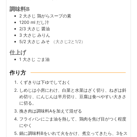
調味料B
2
大さじ
鶏がらスープの素
1200
ml
だし汁
2/3
大さじ
醤油
3
大さじ
みりん
5/2
大さじ
みそ
（大さじ2と1/2）
仕上げ
1
大さじ
ごま油
作り方
くずきりは下ゆでしておく
しめじは小房にわけ、白菜と水菜はざく切り、ねぎは斜
め切り、にんじんは半月切り、豆腐は食べやすい大きさ
に切る。
挽き肉は調味料Aを加えて混ぜる
フライパンにごま油を熱して、鶏肉を焦げ目がつく程度
にやく
鍋に調味料Bをいれて火をかけ、煮立ってきたら、3をス