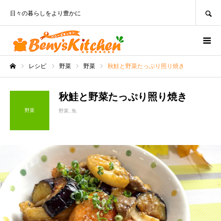
SEARCH
日々の暮らしをより豊かに
レシピ
野菜
野菜
秋鮭と野菜たっぷり照り焼き
ホーム
秋鮭と野菜たっぷり照り焼き
野菜
野菜
魚