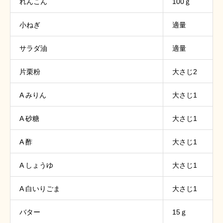
れんこん
100ｇ
小ねぎ
適量
サラダ油
適量
片栗粉
大さじ2
A みりん
大さじ1
A 砂糖
大さじ1
A 酢
大さじ1
A しょうゆ
大さじ1
A 白いりごま
大さじ1
バター
15ｇ