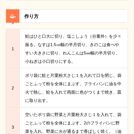
作り方
鮭はひと口大に切り、塩こしょう（分量外）を少々
振る。なすは1.5㎝幅の半月切り、きのこは食べや
1
すい大きさに切り、れんこんは5㎜幅の半月切り、
小ねぎは小口切りにする。
ポリ袋に鮭と片栗粉大さじ１を入れて口を閉じ、袋
ごとふって粉を全体にまぶす。フライパンに油を中
2
火で熱し、鮭を入れて両面に色がつくまで焼き、皿
に取り出す。
空いたポリ袋に野菜と片栗粉大さじ１を入れて、袋
ごとふって粉を全体にまぶす。2のフライパンに野
3
菜を入れ、野菜に火が通るまで香ばしく焼く。（油