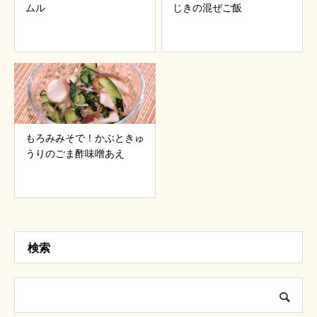
ムル
じきの混ぜご飯
もろみみそで！かぶときゅ
うりのごま酢味噌あえ
検索