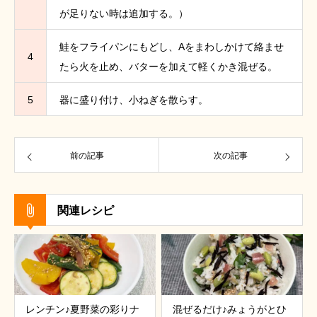
が足りない時は追加する。）
鮭をフライパンにもどし、Aをまわしかけて絡ませ
4
たら火を止め、バターを加えて軽くかき混ぜる。
5
器に盛り付け、小ねぎを散らす。
前の記事
次の記事
関連レシピ
レンチン♪夏野菜の彩りナ
混ぜるだけ♪みょうがとひ