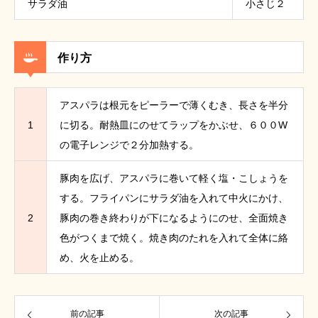
サラダ油
小さじ２
作り方
アスパラは根元をピーラーで薄くむき、長さを半分
1
に切る。耐熱皿にのせてラップをかぶせ、６００W
の電子レンジで２分加熱する。
豚肉を広げ、アスパラに巻いて軽く塩・こしょうを
する。フライパンにサラダ油を入れて中火にかけ、
2
豚肉の巻き終わりが下になるようにのせ、全面焼き
色がつくまで焼く。焼き肉のたれを入れて全体に絡
め、火を止める。
前の記事
次の記事