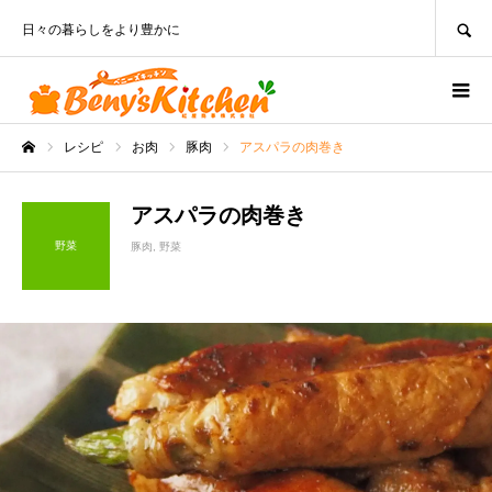
SEARCH
日々の暮らしをより豊かに
レシピ
お肉
豚肉
アスパラの肉巻き
ホーム
アスパラの肉巻き
野菜
豚肉
野菜