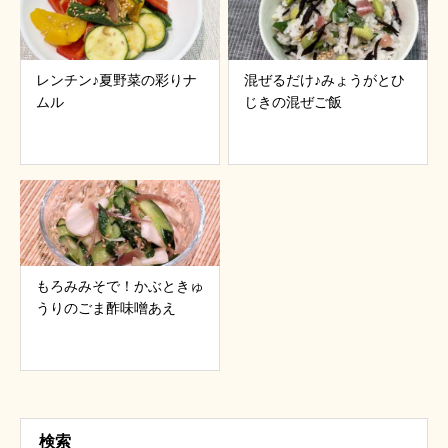
レンチン♪夏野菜の彩りナ
混ぜるだけ♪みょうがとひ
ムル
じきの混ぜご飯
もろみみそで！かぶときゅ
うりのごま酢味噌あえ
検索