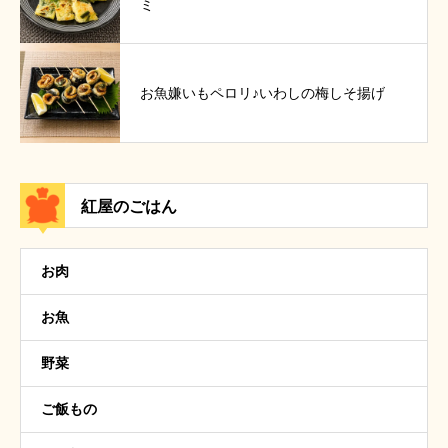
ミ
お魚嫌いもペロリ♪いわしの梅しそ揚げ
紅屋のごはん
お肉
お魚
野菜
ご飯もの