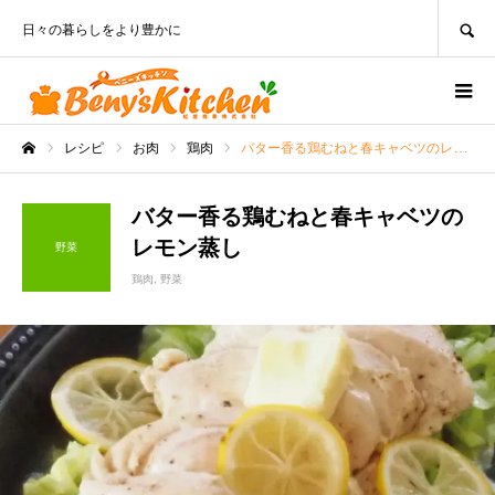
SEARCH
日々の暮らしをより豊かに
レシピ
お肉
鶏肉
バター香る鶏むねと春キャベツのレモン蒸し
ホーム
バター香る鶏むねと春キャベツの
レモン蒸し
野菜
鶏肉
野菜