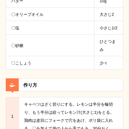
バター
10g
〇オリーブオイル
大さじ2
〇塩
小さじ1/2
ひとつま
〇砂糖
み
〇こしょう
少々
作り方
キャベツはざく切りにする。レモンは半分を輪切
り、もう半分は絞ってレモン汁(大さじ1)をとる。
1
鶏肉は皮目にフォークで穴をあけ、ポリ袋に入れ
る。〇を加えて袋の上から手でもみ、30分おく。