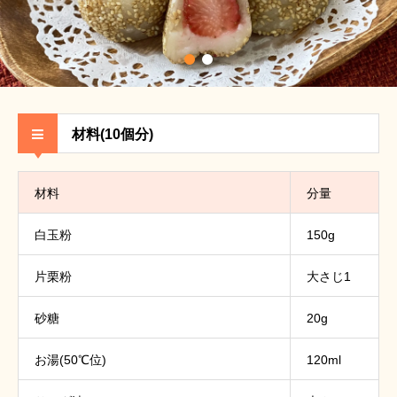
材料(10個分)
材料
分量
白玉粉
150g
片栗粉
大さじ1
砂糖
20g
お湯(50℃位)
120ml