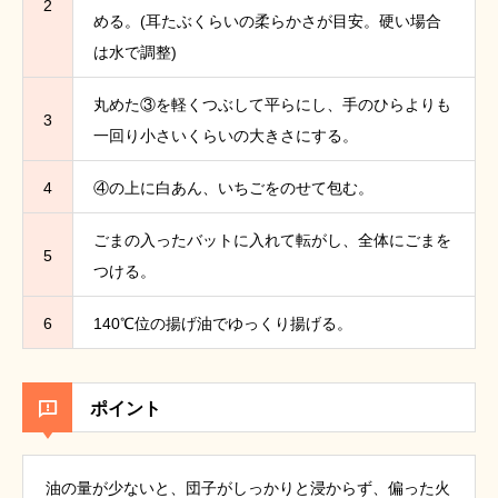
2
める。(耳たぶくらいの柔らかさが目安。硬い場合
は水で調整)
丸めた③を軽くつぶして平らにし、手のひらよりも
3
一回り小さいくらいの大きさにする。
4
④の上に白あん、いちごをのせて包む。
ごまの入ったバットに入れて転がし、全体にごまを
5
つける。
6
140℃位の揚げ油でゆっくり揚げる。
ポイント
油の量が少ないと、団子がしっかりと浸からず、偏った火