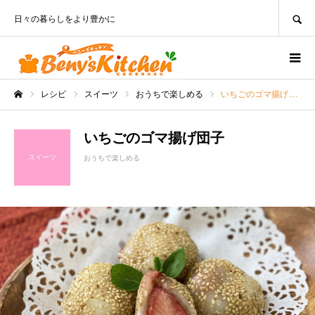
SEARCH
日々の暮らしをより豊かに
レシピ
スイーツ
おうちで楽しめる
いちごのゴマ揚げ団子
ホーム
いちごのゴマ揚げ団子
スイーツ
おうちで楽しめる