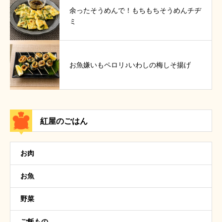
余ったそうめんで！もちもちそうめんチヂ
ミ
お魚嫌いもペロリ♪いわしの梅しそ揚げ
紅屋のごはん
お肉
お魚
野菜
ご飯もの