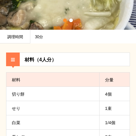
調理時間
30分
材料（4人分）
材料
分量
切り餅
4個
せり
1束
白菜
1/4個