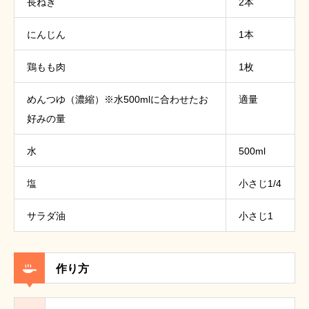
長ねぎ
2本
にんじん
1本
鶏もも肉
1枚
めんつゆ（濃縮）※水500mlに合わせたお
適量
好みの量
水
500ml
塩
小さじ1/4
サラダ油
小さじ1
作り方