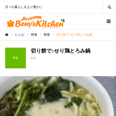
SEARCH
日々の暮らしをより豊かに
レシピ
野菜
野菜
切り餅で♪せり鶏とろみ鍋
ホーム
切り餅で♪せり鶏とろみ鍋
野菜
野菜