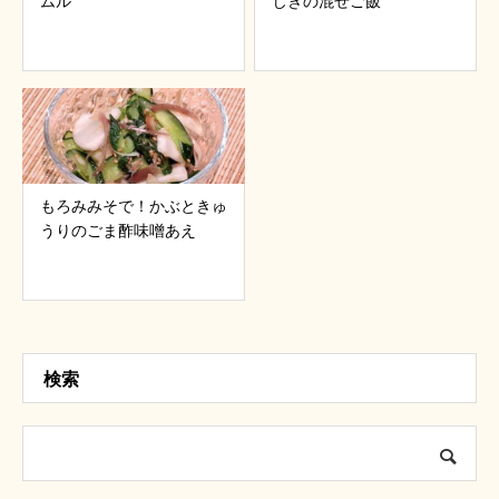
ムル
じきの混ぜご飯
もろみみそで！かぶときゅ
うりのごま酢味噌あえ
検索