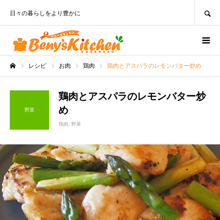
SEARCH
日々の暮らしをより豊かに
レシピ
お肉
鶏肉
鶏肉とアスパラのレモンバター炒め
ホーム
鶏肉とアスパラのレモンバター炒
め
野菜
鶏肉
野菜