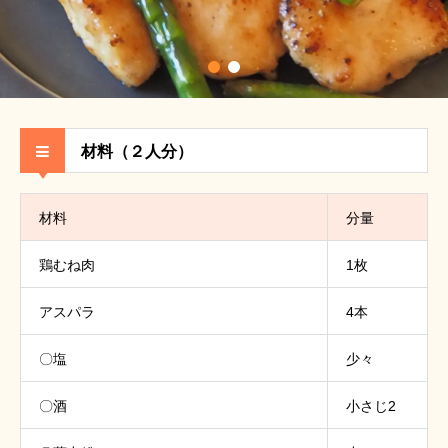
材料（２人分）
材料
分量
鶏むね肉
1枚
アスパラ
4本
〇塩
少々
〇酒
小さじ2