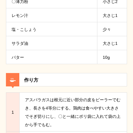
〇薄力粉
小さじ2
レモン汁
大さじ1
塩・こしょう
少々
サラダ油
大さじ1
バター
10g
作り方
アスパラガスは根元に近い部分の皮をピーラーでむ
き、長さを4等分にする。鶏肉は食べやすい大きさ
1
でそぎ切りにし、〇と一緒にポリ袋に入れて袋の上
から手でもむ。