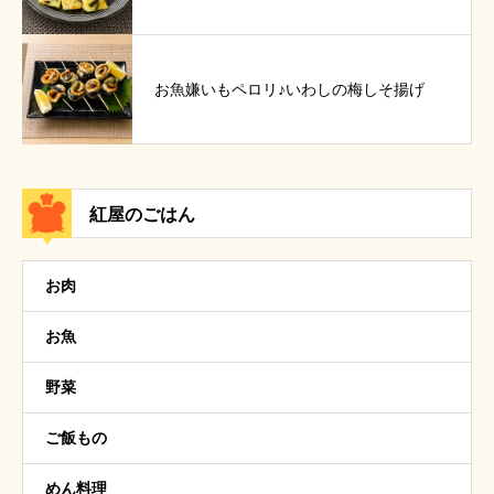
お魚嫌いもペロリ♪いわしの梅しそ揚げ
紅屋のごはん
お肉
お魚
野菜
ご飯もの
めん料理