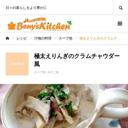
SEARCH
日々の暮らしをより豊かに
レシピ
汁物の料理
スープ他
極太えりんぎのクラムチャウダー風
ホーム
極太えりんぎのクラムチャウダー
風
汁物の料理
スープ他
きのこ他