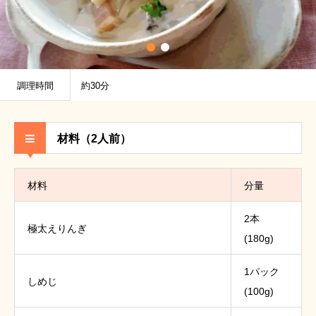
調理時間
約30分
材料（2人前）
材料
分量
2本
極太えりんぎ
(180g)
1パック
しめじ
(100g)