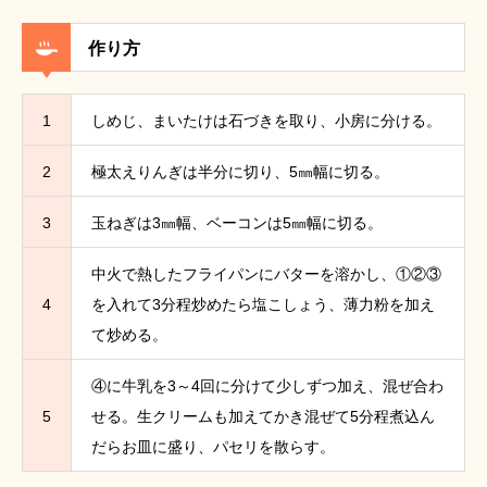
作り方
1
しめじ、まいたけは石づきを取り、小房に分ける。
2
極太えりんぎは半分に切り、5㎜幅に切る。
3
玉ねぎは3㎜幅、ベーコンは5㎜幅に切る。
中火で熱したフライパンにバターを溶かし、①②③
4
を入れて3分程炒めたら塩こしょう、薄力粉を加え
て炒める。
④に牛乳を3～4回に分けて少しずつ加え、混ぜ合わ
5
せる。生クリームも加えてかき混ぜて5分程煮込ん
だらお皿に盛り、パセリを散らす。