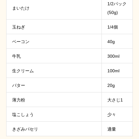
1/2パック
まいたけ
(50g)
玉ねぎ
1/4個
ベーコン
40g
牛乳
300ml
生クリーム
100ml
バター
20g
薄力粉
大さじ1
塩こしょう
少々
きざみパセリ
適量