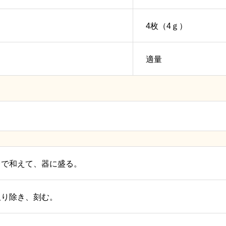
4枚（4ｇ）
適量
レで和えて、器に盛る。
取り除き、刻む。