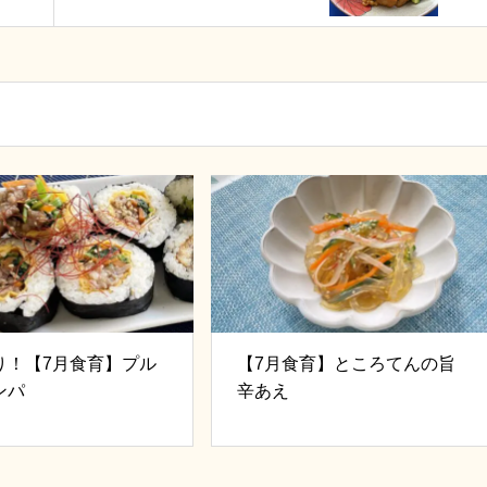
まぶし
り！【7月食育】プル
【7月食育】ところてんの旨
ンパ
辛あえ