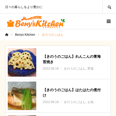
SEARCH
日々の暮らしをより豊かに
Benys Kitchen
きのうのごはん
ホーム
【きのうのごはん】れんこんの青海
苔焼き
2022.08.18
きのうのごはん
野菜
【きのうのごはん】はたはたの煮付
け
2022.08.18
きのうのごはん
お魚