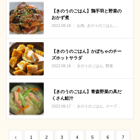
【きのうのごはん】鶏手羽と野菜の
おかず煮
2022.08.18
お肉
きのうのごはん
野菜
【きのうのごはん】かぼちゃのチー
ズホットサラダ
2022.08.18
きのうのごはん
野菜
【きのうのごはん】青森野菜の具だ
くさん鮭汁
2022.08.17
きのうのごはん
スープ・汁物
1
2
3
4
5
6
7