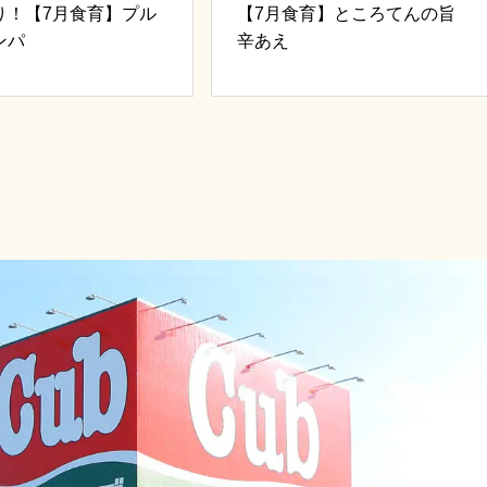
り！【7月食育】プル
【7月食育】ところてんの旨
ンパ
辛あえ