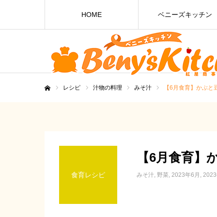
HOME
ベニーズキッチン
レシピ
汁物の料理
みそ汁
【6月食育】かぶと
ホーム
【6月食育】
食育レシピ
みそ汁
野菜
2023年6月
20