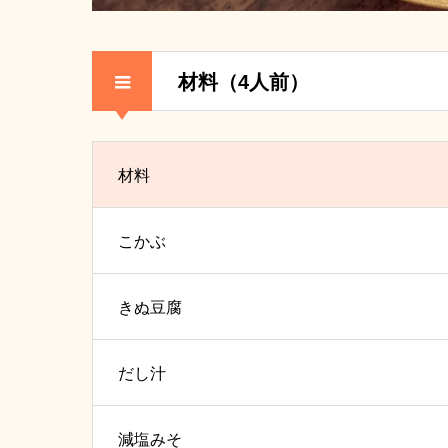
材料（4人前）
材料
こかぶ
きぬ豆腐
だし汁
減塩みそ