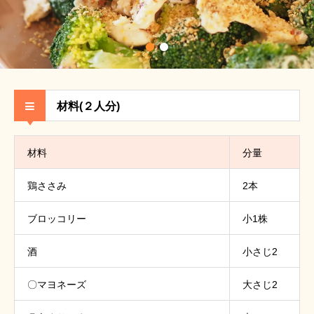
材料(２人分)
材料
分量
鶏ささみ
2本
ブロッコリー
小1株
酒
小さじ2
〇マヨネーズ
大さじ2