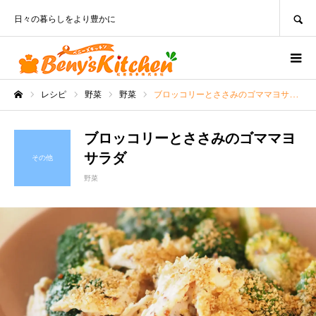
SEARCH
日々の暮らしをより豊かに
レシピ
野菜
野菜
ブロッコリーとささみのゴママヨサラダ
ホーム
ブロッコリーとささみのゴママヨ
サラダ
その他
野菜