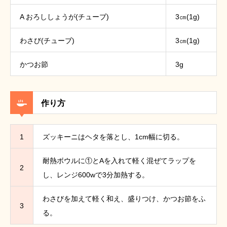
A おろししょうが(チューブ)
3㎝(1g)
わさび(チューブ)
3㎝(1g)
かつお節
3g
作り方
1
ズッキーニはヘタを落とし、1cm幅に切る。
耐熱ボウルに①とAを入れて軽く混ぜてラップを
2
し、レンジ600wで3分加熱する。
わさびを加えて軽く和え、盛りつけ、かつお節をふ
3
る。