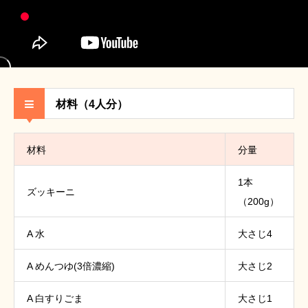
材料（4人分）
材料
分量
1本
ズッキーニ
（200g）
A 水
大さじ4
A めんつゆ(3倍濃縮)
大さじ2
A 白すりごま
大さじ1