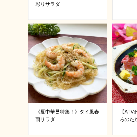
彩りサラダ
《夏中華🍜特集！》タイ風春
【ATV
雨サラダ
ろのた