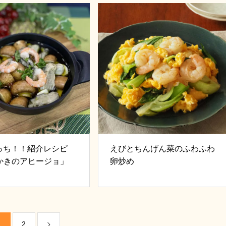
わっち！！紹介レシピ
えびとちんげん菜のふわふわ
かきのアヒージョ」
卵炒め
1
2