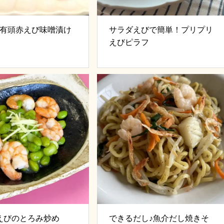
♪有頭赤えび味噌漬け
サラダえびで簡単！プリプリ
えびピラフ
えびのとろみ炒め
できるだし♪魚介だし焼きそ