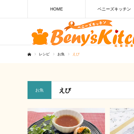
HOME
ベニーズキッチン
レシピ
お魚
えび
ホーム
えび
お魚