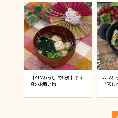
【ATVわっち!!で紹介】すり
ATV
身のお吸い物
「蒸し