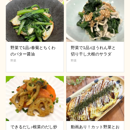
野菜で1品♪春菊とちくわ
野菜で1品♪ほうれん草と
のバター醤油
切り干し大根のサラダ
野菜
野菜
できるだし♪根菜のだし炒
動画あり！カット野菜とお