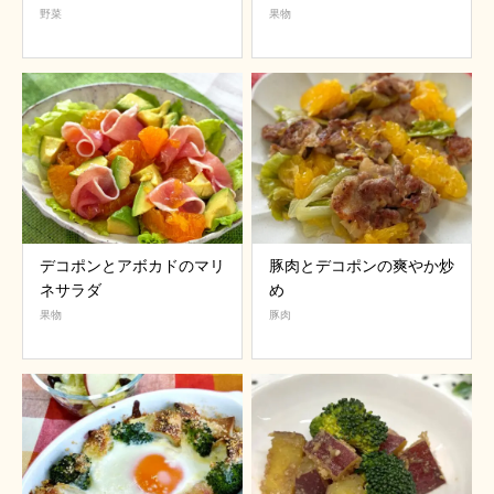
野菜
果物
デコポンとアボカドのマリ
豚肉とデコポンの爽やか炒
ネサラダ
め
果物
豚肉