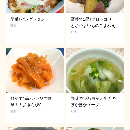
簡単♪パングラタン
野菜で1品♪ブロッコリー
とさつまいものごま和え
野菜
野菜
野菜で1品♪レンジで簡
野菜で1品♪白菜と生姜の
単！人参きんぴら
ぽかぽかスープ
野菜
野菜