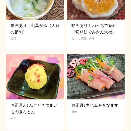
動画あり！七草がゆ（人日
動画あり！わっちで紹介
の節句）
『切り餅でみかん大福』
野菜
おうちで楽しめる
お正月♪りんごとさつまい
お正月♪生ハム巻きなます
ものきんとん
果物
果物