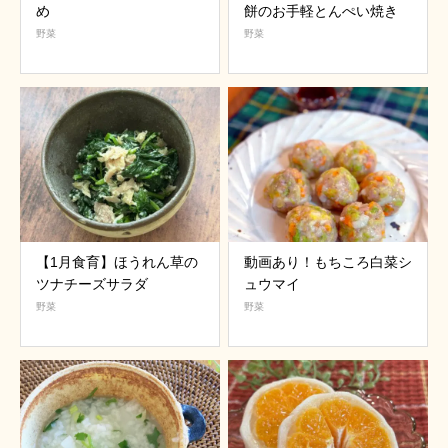
め
餅のお手軽とんぺい焼き
野菜
野菜
【1月食育】ほうれん草の
動画あり！もちころ白菜シ
ツナチーズサラダ
ュウマイ
野菜
野菜