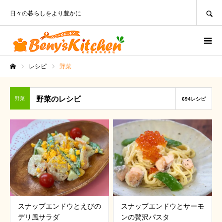
SEARCH
日々の暮らしをより豊かに
レシピ
野菜
ホーム
野菜のレシピ
野菜
694レシピ
スナップエンドウとえびの
スナップエンドウとサーモ
デリ風サラダ
ンの贅沢パスタ