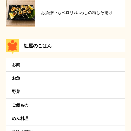
お魚嫌いもペロリ♪いわしの梅しそ揚げ
紅屋のごはん
お肉
お魚
野菜
ご飯もの
めん料理