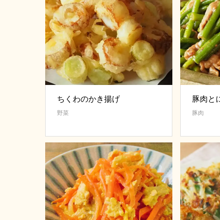
ちくわのかき揚げ
豚肉と
野菜
豚肉