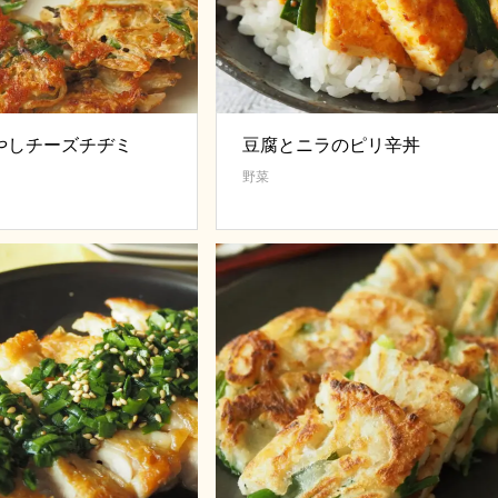
やしチーズチヂミ
豆腐とニラのピリ辛丼
野菜