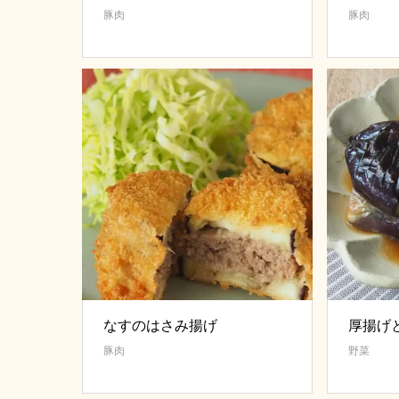
豚肉
豚肉
なすのはさみ揚げ
厚揚げ
豚肉
野菜