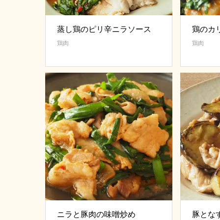
蒸し鶏のピリ辛ニラソース
鶏のカ
鶏肉
鶏肉
ニラと豚肉の味噌炒め
豚とな