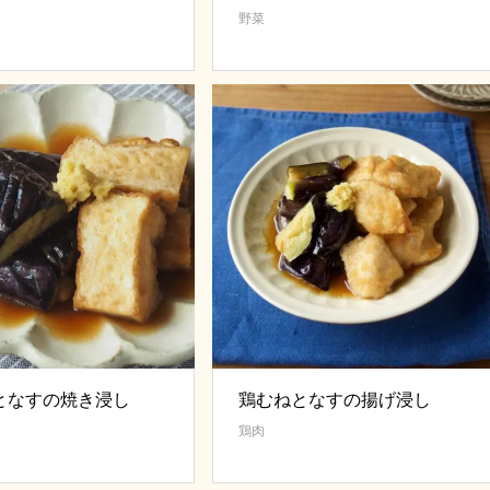
野菜
となすの焼き浸し
鶏むねとなすの揚げ浸し
鶏肉