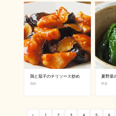
鶏と茄子のチリソース炒め
夏野菜
鶏肉
野菜
1
2
3
4
5
6