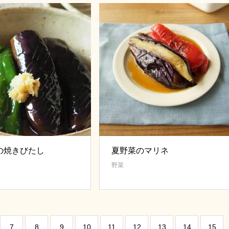
の焼きびたし
夏野菜のマリネ
野菜
7
8
9
10
11
12
13
14
15