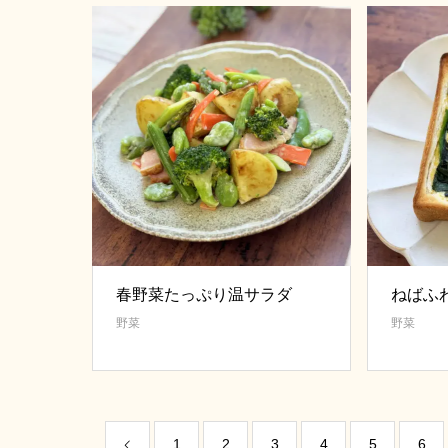
春野菜たっぷり温サラダ
ねばふ
野菜
野菜
1
2
3
4
5
6