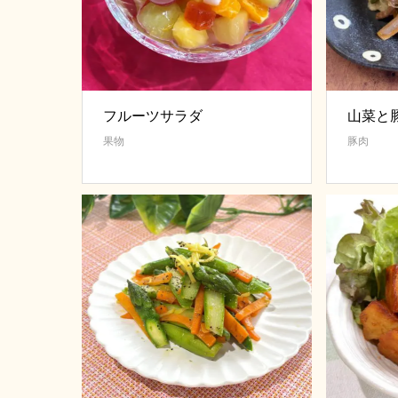
フルーツサラダ
山菜と
果物
豚肉