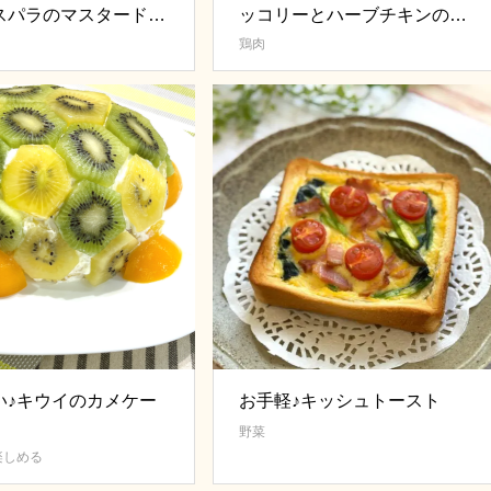
スパラのマスタードマ
ッコリーとハーブチキンの焼
きサラダ
鶏肉
い♪キウイのカメケー
お手軽♪キッシュトースト
野菜
楽しめる