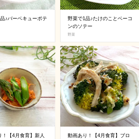
1品♪バーベキューポテ
野菜で1品♪たけのことベーコ
ンのソテー
野菜
り！【4月食育】新人
動画あり！【4月食育】ブロ