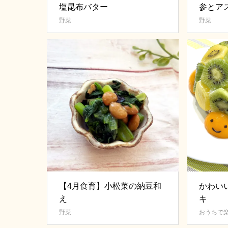
塩昆布バター
参とア
リネ
野菜
野菜
【4月食育】小松菜の納豆和
かわい
え
キ
野菜
おうちで