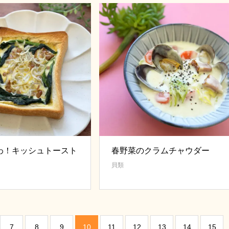
わ！キッシュトースト
春野菜のクラムチャウダー
貝類
7
8
9
10
11
12
13
14
15